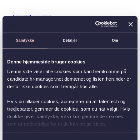
Tilgængelighedserklæring
Samtykke
Detaljer
Om
Denne hjemmeside bruger cookies
Denne side viser alle cookies som kan fremkomme på
candidate.hr-manager.net domænet og listen herunder er
derfor ikke cookies som fremgår hos alle.
Hvis du tillader cookies, accepterer du at Talentech og
tredjeparter, gemmer de cookies, som du har valgt. Hvis
du ikke giver samtykke, vil vi kun gemme de cookies,
som er nødvendige for at du kan bruge siden.
Du kan altid ændre dit samtykke ved at klikke på
knappen nederst i venstre hjørne.