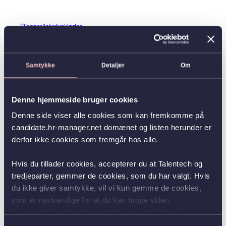
Tilgængelighedserklæring
Samtykke
Detaljer
Om
Denne hjemmeside bruger cookies
Denne side viser alle cookies som kan fremkomme på
candidate.hr-manager.net domænet og listen herunder er
derfor ikke cookies som fremgår hos alle.
Hvis du tillader cookies, accepterer du at Talentech og
tredjeparter, gemmer de cookies, som du har valgt. Hvis
du ikke giver samtykke, vil vi kun gemme de cookies,
som er nødvendige for at du kan bruge siden.
Du kan altid ændre dit samtykke ved at klikke på
knappen nederst i venstre hjørne.