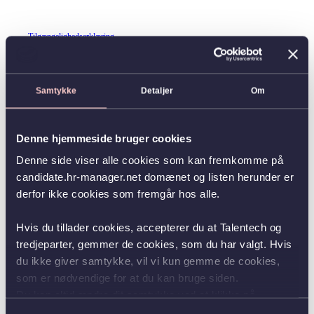
Tilgængelighedserklæring
Samtykke
Detaljer
Om
Denne hjemmeside bruger cookies
Denne side viser alle cookies som kan fremkomme på
candidate.hr-manager.net domænet og listen herunder er
derfor ikke cookies som fremgår hos alle.
Hvis du tillader cookies, accepterer du at Talentech og
tredjeparter, gemmer de cookies, som du har valgt. Hvis
du ikke giver samtykke, vil vi kun gemme de cookies,
som er nødvendige for at du kan bruge siden.
Du kan altid ændre dit samtykke ved at klikke på
knappen nederst i venstre hjørne.