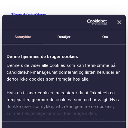
Tilgængelighedserklæring
Samtykke
Detaljer
Om
Denne hjemmeside bruger cookies
Denne side viser alle cookies som kan fremkomme på
candidate.hr-manager.net domænet og listen herunder er
derfor ikke cookies som fremgår hos alle.
Hvis du tillader cookies, accepterer du at Talentech og
tredjeparter, gemmer de cookies, som du har valgt. Hvis
du ikke giver samtykke, vil vi kun gemme de cookies,
som er nødvendige for at du kan bruge siden.
Du kan altid ændre dit samtykke ved at klikke på
knappen nederst i venstre hjørne.