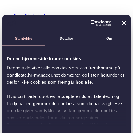
Tilgængelighedserklæring
Samtykke
Detaljer
Om
Denne hjemmeside bruger cookies
Denne side viser alle cookies som kan fremkomme på
candidate.hr-manager.net domænet og listen herunder er
derfor ikke cookies som fremgår hos alle.
Hvis du tillader cookies, accepterer du at Talentech og
tredjeparter, gemmer de cookies, som du har valgt. Hvis
du ikke giver samtykke, vil vi kun gemme de cookies,
som er nødvendige for at du kan bruge siden.
Du kan altid ændre dit samtykke ved at klikke på
knappen nederst i venstre hjørne.