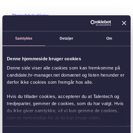
Tilgængelighedserklæring
Samtykke
Detaljer
Om
Denne hjemmeside bruger cookies
Denne side viser alle cookies som kan fremkomme på
candidate.hr-manager.net domænet og listen herunder er
derfor ikke cookies som fremgår hos alle.
Hvis du tillader cookies, accepterer du at Talentech og
tredjeparter, gemmer de cookies, som du har valgt. Hvis
du ikke giver samtykke, vil vi kun gemme de cookies,
som er nødvendige for at du kan bruge siden.
Du kan altid ændre dit samtykke ved at klikke på
knappen nederst i venstre hjørne.