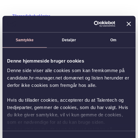
Tilgængelighedserklæring
Samtykke
Detaljer
Om
Denne hjemmeside bruger cookies
Denne side viser alle cookies som kan fremkomme på
candidate.hr-manager.net domænet og listen herunder er
derfor ikke cookies som fremgår hos alle.
Hvis du tillader cookies, accepterer du at Talentech og
tredjeparter, gemmer de cookies, som du har valgt. Hvis
du ikke giver samtykke, vil vi kun gemme de cookies,
som er nødvendige for at du kan bruge siden.
Du kan altid ændre dit samtykke ved at klikke på
knappen nederst i venstre hjørne.