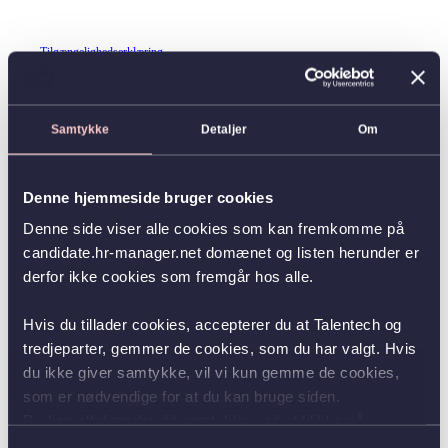
Tilgængelighedserklæring
Samtykke
Detaljer
Om
Denne hjemmeside bruger cookies
Denne side viser alle cookies som kan fremkomme på
candidate.hr-manager.net domænet og listen herunder er
derfor ikke cookies som fremgår hos alle.
Hvis du tillader cookies, accepterer du at Talentech og
tredjeparter, gemmer de cookies, som du har valgt. Hvis
du ikke giver samtykke, vil vi kun gemme de cookies,
som er nødvendige for at du kan bruge siden.
Du kan altid ændre dit samtykke ved at klikke på
knappen nederst i venstre hjørne.