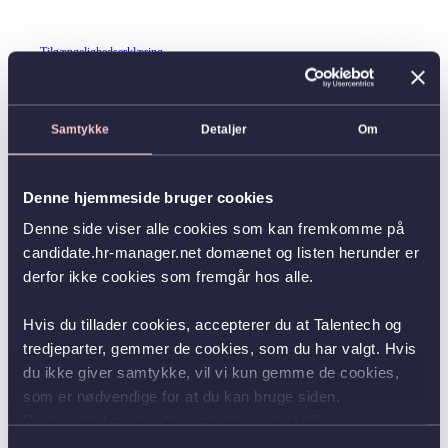
Tilgængelighedserklæring
Samtykke
Detaljer
Om
Denne hjemmeside bruger cookies
Denne side viser alle cookies som kan fremkomme på
candidate.hr-manager.net domænet og listen herunder er
derfor ikke cookies som fremgår hos alle.
Hvis du tillader cookies, accepterer du at Talentech og
tredjeparter, gemmer de cookies, som du har valgt. Hvis
du ikke giver samtykke, vil vi kun gemme de cookies,
som er nødvendige for at du kan bruge siden.
Du kan altid ændre dit samtykke ved at klikke på
knappen nederst i venstre hjørne.