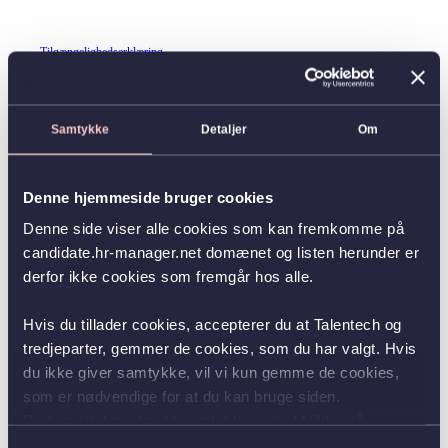
Tilgængelighedserklæring
Samtykke
Detaljer
Om
Denne hjemmeside bruger cookies
Denne side viser alle cookies som kan fremkomme på
candidate.hr-manager.net domænet og listen herunder er
derfor ikke cookies som fremgår hos alle.
Hvis du tillader cookies, accepterer du at Talentech og
tredjeparter, gemmer de cookies, som du har valgt. Hvis
du ikke giver samtykke, vil vi kun gemme de cookies,
som er nødvendige for at du kan bruge siden.
Du kan altid ændre dit samtykke ved at klikke på
knappen nederst i venstre hjørne.