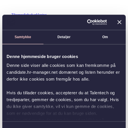
Tilgængelighedserklæring
Samtykke
Detaljer
Om
Denne hjemmeside bruger cookies
Denne side viser alle cookies som kan fremkomme på
candidate.hr-manager.net domænet og listen herunder er
derfor ikke cookies som fremgår hos alle.
Hvis du tillader cookies, accepterer du at Talentech og
tredjeparter, gemmer de cookies, som du har valgt. Hvis
du ikke giver samtykke, vil vi kun gemme de cookies,
som er nødvendige for at du kan bruge siden.
Du kan altid ændre dit samtykke ved at klikke på
knappen nederst i venstre hjørne.