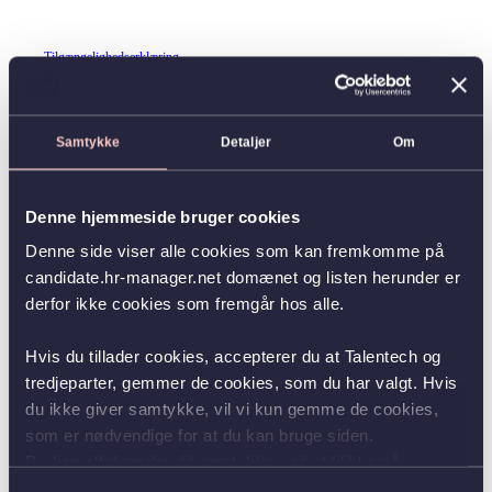
Tilgængelighedserklæring
Samtykke
Detaljer
Om
Denne hjemmeside bruger cookies
Denne side viser alle cookies som kan fremkomme på
candidate.hr-manager.net domænet og listen herunder er
derfor ikke cookies som fremgår hos alle.
Hvis du tillader cookies, accepterer du at Talentech og
tredjeparter, gemmer de cookies, som du har valgt. Hvis
du ikke giver samtykke, vil vi kun gemme de cookies,
som er nødvendige for at du kan bruge siden.
Du kan altid ændre dit samtykke ved at klikke på
knappen nederst i venstre hjørne.