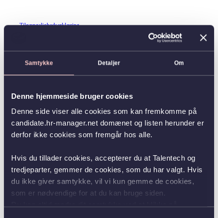
Tilgængelighedserklæring
Samtykke
Detaljer
Om
Denne hjemmeside bruger cookies
Denne side viser alle cookies som kan fremkomme på
candidate.hr-manager.net domænet og listen herunder er
derfor ikke cookies som fremgår hos alle.
Hvis du tillader cookies, accepterer du at Talentech og
tredjeparter, gemmer de cookies, som du har valgt. Hvis
du ikke giver samtykke, vil vi kun gemme de cookies,
som er nødvendige for at du kan bruge siden.
Du kan altid ændre dit samtykke ved at klikke på
knappen nederst i venstre hjørne.