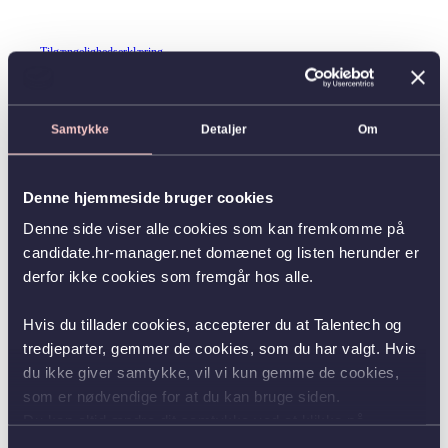
Tilgængelighedserklæring
Samtykke
Detaljer
Om
Denne hjemmeside bruger cookies
Denne side viser alle cookies som kan fremkomme på
candidate.hr-manager.net domænet og listen herunder er
derfor ikke cookies som fremgår hos alle.
Hvis du tillader cookies, accepterer du at Talentech og
tredjeparter, gemmer de cookies, som du har valgt. Hvis
du ikke giver samtykke, vil vi kun gemme de cookies,
som er nødvendige for at du kan bruge siden.
Du kan altid ændre dit samtykke ved at klikke på
knappen nederst i venstre hjørne.