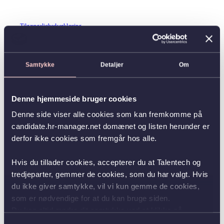
Tilgængelighedserklæring
Samtykke
Detaljer
Om
Denne hjemmeside bruger cookies
Denne side viser alle cookies som kan fremkomme på
candidate.hr-manager.net domænet og listen herunder er
derfor ikke cookies som fremgår hos alle.
Hvis du tillader cookies, accepterer du at Talentech og
tredjeparter, gemmer de cookies, som du har valgt. Hvis
du ikke giver samtykke, vil vi kun gemme de cookies,
som er nødvendige for at du kan bruge siden.
Du kan altid ændre dit samtykke ved at klikke på
knappen nederst i venstre hjørne.