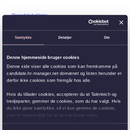
Tilgængelighedserklæring
Samtykke
Detaljer
Om
Denne hjemmeside bruger cookies
Denne side viser alle cookies som kan fremkomme på
candidate.hr-manager.net domænet og listen herunder er
derfor ikke cookies som fremgår hos alle.
Hvis du tillader cookies, accepterer du at Talentech og
tredjeparter, gemmer de cookies, som du har valgt. Hvis
du ikke giver samtykke, vil vi kun gemme de cookies,
som er nødvendige for at du kan bruge siden.
Du kan altid ændre dit samtykke ved at klikke på
knappen nederst i venstre hjørne.