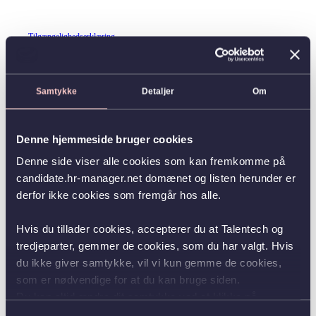
Tilgængelighedserklæring
Samtykke
Detaljer
Om
Denne hjemmeside bruger cookies
Denne side viser alle cookies som kan fremkomme på
candidate.hr-manager.net domænet og listen herunder er
derfor ikke cookies som fremgår hos alle.
Hvis du tillader cookies, accepterer du at Talentech og
tredjeparter, gemmer de cookies, som du har valgt. Hvis
du ikke giver samtykke, vil vi kun gemme de cookies,
som er nødvendige for at du kan bruge siden.
Du kan altid ændre dit samtykke ved at klikke på
knappen nederst i venstre hjørne.