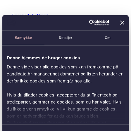
Tilgængelighedserklæring
Samtykke
Detaljer
Om
Denne hjemmeside bruger cookies
Denne side viser alle cookies som kan fremkomme på
candidate.hr-manager.net domænet og listen herunder er
derfor ikke cookies som fremgår hos alle.
Hvis du tillader cookies, accepterer du at Talentech og
tredjeparter, gemmer de cookies, som du har valgt. Hvis
du ikke giver samtykke, vil vi kun gemme de cookies,
som er nødvendige for at du kan bruge siden.
Du kan altid ændre dit samtykke ved at klikke på
knappen nederst i venstre hjørne.