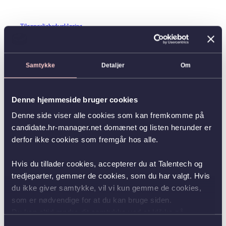
Tilgængelighedserklæring
Samtykke
Detaljer
Om
Denne hjemmeside bruger cookies
Denne side viser alle cookies som kan fremkomme på
candidate.hr-manager.net domænet og listen herunder er
derfor ikke cookies som fremgår hos alle.
Hvis du tillader cookies, accepterer du at Talentech og
tredjeparter, gemmer de cookies, som du har valgt. Hvis
du ikke giver samtykke, vil vi kun gemme de cookies,
som er nødvendige for at du kan bruge siden.
Du kan altid ændre dit samtykke ved at klikke på
knappen nederst i venstre hjørne.