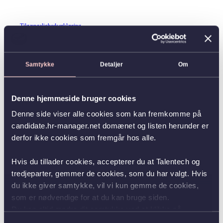
Tilgængelighedserklæring
Samtykke
Detaljer
Om
Denne hjemmeside bruger cookies
Denne side viser alle cookies som kan fremkomme på
candidate.hr-manager.net domænet og listen herunder er
derfor ikke cookies som fremgår hos alle.
Hvis du tillader cookies, accepterer du at Talentech og
tredjeparter, gemmer de cookies, som du har valgt. Hvis
du ikke giver samtykke, vil vi kun gemme de cookies,
som er nødvendige for at du kan bruge siden.
Du kan altid ændre dit samtykke ved at klikke på
knappen nederst i venstre hjørne.