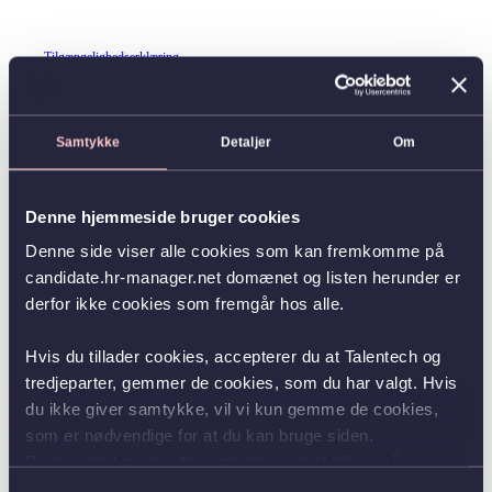
Tilgængelighedserklæring
Samtykke
Detaljer
Om
Denne hjemmeside bruger cookies
Denne side viser alle cookies som kan fremkomme på
candidate.hr-manager.net domænet og listen herunder er
derfor ikke cookies som fremgår hos alle.
Hvis du tillader cookies, accepterer du at Talentech og
tredjeparter, gemmer de cookies, som du har valgt. Hvis
du ikke giver samtykke, vil vi kun gemme de cookies,
som er nødvendige for at du kan bruge siden.
Du kan altid ændre dit samtykke ved at klikke på
knappen nederst i venstre hjørne.