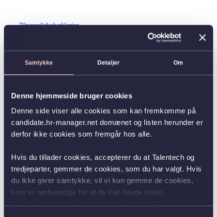
Tilgængelighedserklæring
Samtykke
Detaljer
Om
Denne hjemmeside bruger cookies
Denne side viser alle cookies som kan fremkomme på
candidate.hr-manager.net domænet og listen herunder er
derfor ikke cookies som fremgår hos alle.
Hvis du tillader cookies, accepterer du at Talentech og
tredjeparter, gemmer de cookies, som du har valgt. Hvis
du ikke giver samtykke, vil vi kun gemme de cookies,
som er nødvendige for at du kan bruge siden.
Du kan altid ændre dit samtykke ved at klikke på
knappen nederst i venstre hjørne.