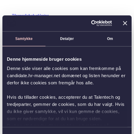
Tilgængelighedserklæring
Samtykke
Detaljer
Om
Denne hjemmeside bruger cookies
Denne side viser alle cookies som kan fremkomme på
candidate.hr-manager.net domænet og listen herunder er
derfor ikke cookies som fremgår hos alle.
Hvis du tillader cookies, accepterer du at Talentech og
tredjeparter, gemmer de cookies, som du har valgt. Hvis
du ikke giver samtykke, vil vi kun gemme de cookies,
som er nødvendige for at du kan bruge siden.
Du kan altid ændre dit samtykke ved at klikke på
knappen nederst i venstre hjørne.