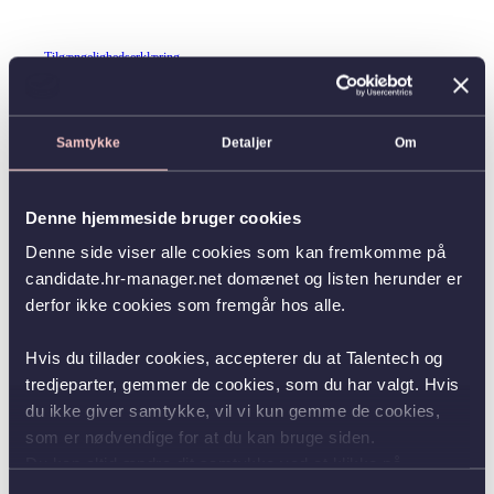
Tilgængelighedserklæring
Samtykke
Detaljer
Om
Denne hjemmeside bruger cookies
Denne side viser alle cookies som kan fremkomme på
candidate.hr-manager.net domænet og listen herunder er
derfor ikke cookies som fremgår hos alle.
Hvis du tillader cookies, accepterer du at Talentech og
tredjeparter, gemmer de cookies, som du har valgt. Hvis
du ikke giver samtykke, vil vi kun gemme de cookies,
som er nødvendige for at du kan bruge siden.
Du kan altid ændre dit samtykke ved at klikke på
knappen nederst i venstre hjørne.