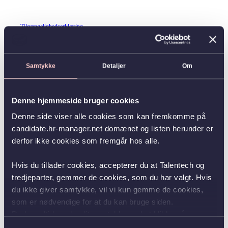
Tilgængelighedserklæring
Samtykke
Detaljer
Om
Denne hjemmeside bruger cookies
Denne side viser alle cookies som kan fremkomme på
candidate.hr-manager.net domænet og listen herunder er
derfor ikke cookies som fremgår hos alle.
Hvis du tillader cookies, accepterer du at Talentech og
tredjeparter, gemmer de cookies, som du har valgt. Hvis
du ikke giver samtykke, vil vi kun gemme de cookies,
som er nødvendige for at du kan bruge siden.
Du kan altid ændre dit samtykke ved at klikke på
knappen nederst i venstre hjørne.