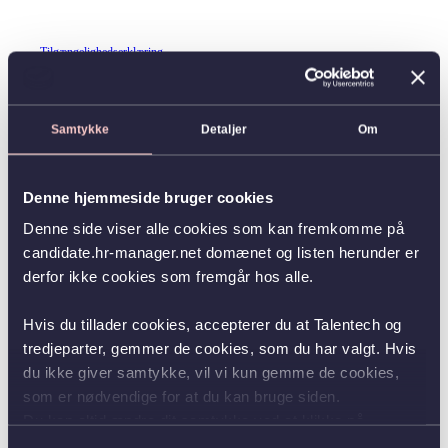
Tilgængelighedserklæring
Samtykke
Detaljer
Om
Denne hjemmeside bruger cookies
Denne side viser alle cookies som kan fremkomme på
candidate.hr-manager.net domænet og listen herunder er
derfor ikke cookies som fremgår hos alle.
Hvis du tillader cookies, accepterer du at Talentech og
tredjeparter, gemmer de cookies, som du har valgt. Hvis
du ikke giver samtykke, vil vi kun gemme de cookies,
som er nødvendige for at du kan bruge siden.
Du kan altid ændre dit samtykke ved at klikke på
knappen nederst i venstre hjørne.