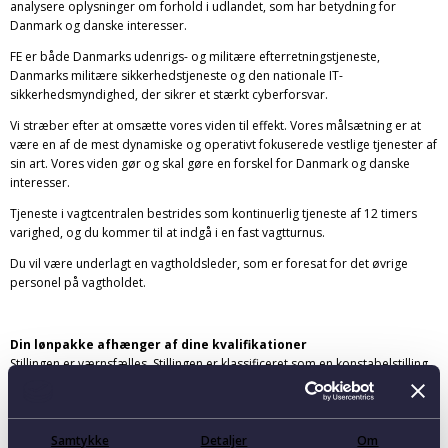
analysere oplysninger om forhold i udlandet, som har betydning for
Danmark og danske interesser.
FE er både Danmarks udenrigs- og militære efterretningstjeneste,
Danmarks militære sikkerhedstjeneste og den nationale IT-
sikkerhedsmyndighed, der sikrer et stærkt cyberforsvar.
Vi stræber efter at omsætte vores viden til effekt. Vores målsætning er at
være en af de mest dynamiske og operativt fokuserede vestlige tjenester af
sin art. Vores viden gør og skal gøre en forskel for Danmark og danske
interesser.
Tjeneste i vagtcentralen bestrides som kontinuerlig tjeneste af 12 timers
varighed, og du kommer til at indgå i en fast vagtturnus.
Du vil være underlagt en vagtholdsleder, som er foresat for det øvrige
personel på vagtholdet.
Din lønpakke afhænger af dine kvalifikationer
Stillingen er værnsfælles. Stillingen er klassificeret som en konstabelstilling
på overenskomstmæssige vilkår og kan besættes både som tjenestemand
og som overenskomstansat.
Løn og vilkår er for konstabler i Flyvevåbnet og Søværnet reguleret ved den
Samtykke
Detaljer
Om