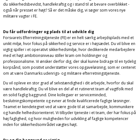
du sikkerhedsbevidst, handlekraftig og i stand til at bevare overblikket -
også når presset er højt? Så er det måske dig, vi søger som vores nye
militære vagter i FE.
Du får udfordringer og plads til at udvikle dig
Forsvarets Efterretningstjeneste (FE) er en helt særlig arbejdsplads med et
unikt miljø, hvor fokus på sikkerhed og service er i højsædet. Du vil blive en
vigtig spiller i et operativt sikkerhedsmiljø, hvor dedikerede medarbejdere
med et højt ambitionsniveau stiller kram om holdninger og
professionalisme. Vi ønsker derfor dig, der skal kunne bidrage til en tydelig
korpsånd, som positivt understøtter vores opgaveløsning, som er centeret
om at være Danmarks udenrigs- og militære efterretningstjeneste.
Du vil opleve en stor grad af selvstændighed i dit arbejde, hvorfor du skal
være handlekraftig. Du vil blive en del af et rutineret team af vagtfolk med
en solid faglig baggrund. Dine kollegaer er serviceminded,
beslutningskompetente og evner at finde kvalificerede faglige løsninger.
Teamet er kendetegnet ved at være gode til at samarbejde, kommunikere
og handle helhedsorienteret. Vi tilbyder tjeneste i et team, der har fokus på
høj faglighed, og hvor muligheden for udvikling af faglige kompetencer
inden for sikkerhedsområdet vægtes højt.