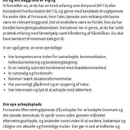
Du og din baggrund er vigtig
Vi forestiller os, at du har en bred erfaring som Korporal (M113) eller
Konstabel/Overkonstabel (M112), og gerne med kendskab til vagttjeneste
fra andre dele af Forsvaret, hvor f.eks. tjeneste som militærpoliti kunne
være en relevant baggrund. Det vil endvidere være en fordel, hvis du har
bestået bevogtningsuddannelsen. Derudover ser vi gerne, at du har solid
praktisk erfaring med førstehjælp samt håndtering af håndvåben. Du skal
have kørekort til minimum kategori B.
Vi ser også gerne, at vores nye kollega:
Har kompetencerne inden for samarbejde, kommunikation,
helhedsorientering og beslutningstagning.
Er en naturlig autoritet kombineret med imødekommenhed.
Er rummelig og fordomsfri.
Rummer stærk situationsfornemmelse.
Har personligt gåpåmod og er nysgerrig af natur.
Har interessen og lyst til at arbejde med sikkerhed.
Din nye arbejdsplads
Forsvarets Efterretningstjeneste (FE) arbejder for at beskytte Danmark og
det danske demokrati. Vi opnår vores viden gennem målrettet
efterretningsarbejde, og anvender vores viden til at vurdere, bekæmpe og
rådgive om aktuelle og fremtidige trusler. Det gør vi ved at indhente og