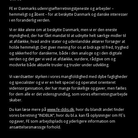
FE er Danmarks udenrigsefterretningstjeneste og arbejder –
hemmeligt og åbent – for at beskytte Danmark og danske interesser
i en foranderlig verden.
Vi er ikke alene om at beskytte Danmark, men vi er den eneste
myndighed, der har fået mandat til at udnytte helt særlige midler til
at afdække, hvad andre stater og udenlandske aktører forsøger at
holde hemmeligt. Det giver mening for os at bidrage til fred, tryghed
og sikkerhed for danskerne, både i den analoge og i den digitale
verden og det gør vi ved at afdække, vurdere, rådgive om og
modvirke både aktuelle trusler og trusler under udvikling.
Vi værdsætter styrken i vores mangfoldighed med dybe fagligheder
og specialister og vi er en helt speciel og operativt orienteret
vidensorganisation, der har mange forskellige opgaver, men fælles
for dem alle er det vidensgrundlag, som vores efterretningsarbejde
skaber.
Du kan læse mere på
www.fe-ddis.dk
, hvor du blandt andet finder
vores beretning ”INDBLIK”, hvor du bl.a. kan få oplysninger om FE´s
opgaver, FE som arbejdsplads og yderligere information om
ansættelsesmæssige forhold.