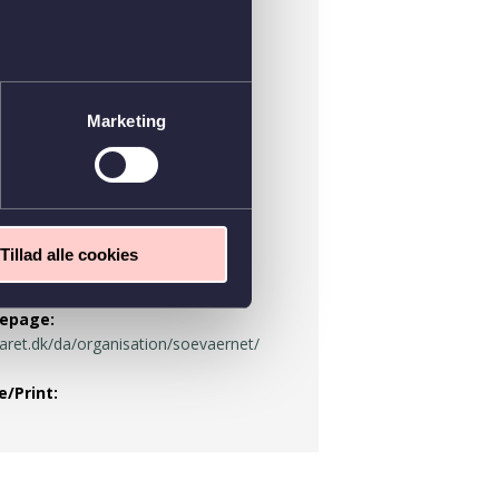
-mail
-mail
Marketing
-mail
-mail
Tillad alle cookies
epage
aret.dk/da/organisation/soevaernet/
e/Print