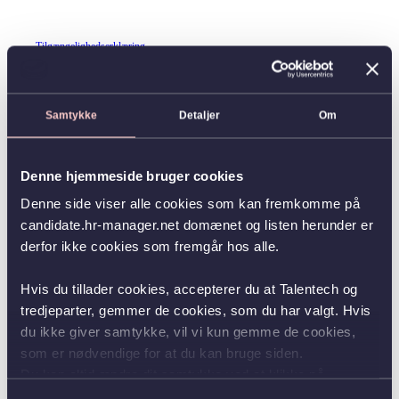
Tilgængelighedserklæring
Samtykke
Detaljer
Om
Denne hjemmeside bruger cookies
Denne side viser alle cookies som kan fremkomme på
candidate.hr-manager.net domænet og listen herunder er
derfor ikke cookies som fremgår hos alle.
Hvis du tillader cookies, accepterer du at Talentech og
tredjeparter, gemmer de cookies, som du har valgt. Hvis
du ikke giver samtykke, vil vi kun gemme de cookies,
som er nødvendige for at du kan bruge siden.
Du kan altid ændre dit samtykke ved at klikke på
knappen nederst i venstre hjørne.