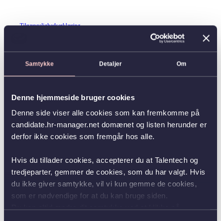
Tilgængelighedserklæring
Samtykke
Detaljer
Om
Denne hjemmeside bruger cookies
Denne side viser alle cookies som kan fremkomme på
candidate.hr-manager.net domænet og listen herunder er
derfor ikke cookies som fremgår hos alle.
Hvis du tillader cookies, accepterer du at Talentech og
tredjeparter, gemmer de cookies, som du har valgt. Hvis
du ikke giver samtykke, vil vi kun gemme de cookies,
som er nødvendige for at du kan bruge siden.
Du kan altid ændre dit samtykke ved at klikke på
knappen nederst i venstre hjørne.