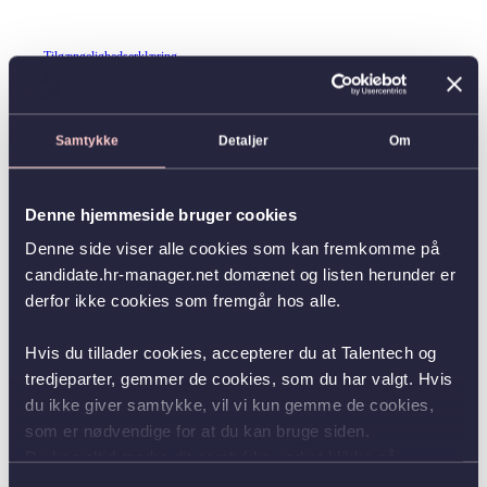
Tilgængelighedserklæring
Samtykke
Detaljer
Om
Denne hjemmeside bruger cookies
Denne side viser alle cookies som kan fremkomme på
candidate.hr-manager.net domænet og listen herunder er
derfor ikke cookies som fremgår hos alle.
Hvis du tillader cookies, accepterer du at Talentech og
tredjeparter, gemmer de cookies, som du har valgt. Hvis
du ikke giver samtykke, vil vi kun gemme de cookies,
som er nødvendige for at du kan bruge siden.
Du kan altid ændre dit samtykke ved at klikke på
knappen nederst i venstre hjørne.