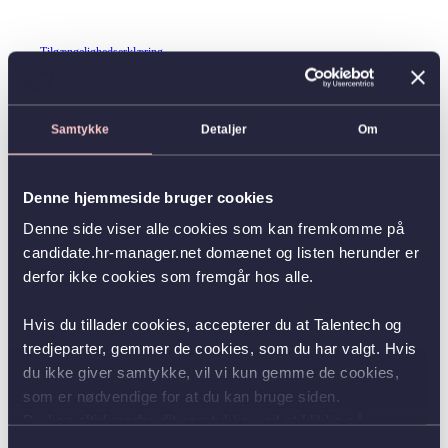
Tilgængelighedserklæring
Samtykke
Detaljer
Om
Denne hjemmeside bruger cookies
Denne side viser alle cookies som kan fremkomme på
candidate.hr-manager.net domænet og listen herunder er
derfor ikke cookies som fremgår hos alle.
Hvis du tillader cookies, accepterer du at Talentech og
tredjeparter, gemmer de cookies, som du har valgt. Hvis
du ikke giver samtykke, vil vi kun gemme de cookies,
som er nødvendige for at du kan bruge siden.
Du kan altid ændre dit samtykke ved at klikke på
knappen nederst i venstre hjørne.