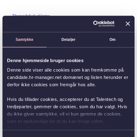
Tilgængelighedserklæring
Samtykke
Detaljer
Om
Denne hjemmeside bruger cookies
Denne side viser alle cookies som kan fremkomme på
candidate.hr-manager.net domænet og listen herunder er
derfor ikke cookies som fremgår hos alle.
Hvis du tillader cookies, accepterer du at Talentech og
tredjeparter, gemmer de cookies, som du har valgt. Hvis
du ikke giver samtykke, vil vi kun gemme de cookies,
som er nødvendige for at du kan bruge siden.
Du kan altid ændre dit samtykke ved at klikke på
knappen nederst i venstre hjørne.