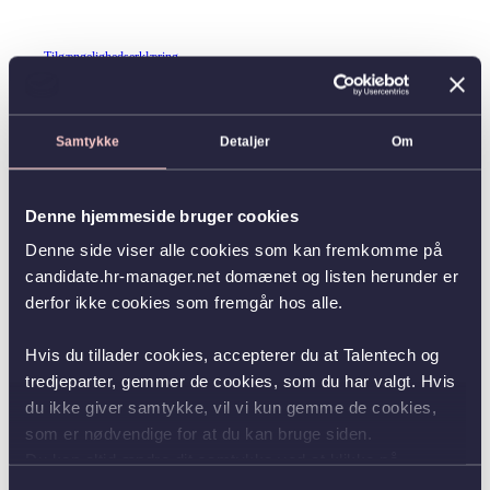
Tilgængelighedserklæring
Samtykke
Detaljer
Om
Denne hjemmeside bruger cookies
Denne side viser alle cookies som kan fremkomme på
candidate.hr-manager.net domænet og listen herunder er
derfor ikke cookies som fremgår hos alle.
Hvis du tillader cookies, accepterer du at Talentech og
tredjeparter, gemmer de cookies, som du har valgt. Hvis
du ikke giver samtykke, vil vi kun gemme de cookies,
som er nødvendige for at du kan bruge siden.
Du kan altid ændre dit samtykke ved at klikke på
knappen nederst i venstre hjørne.