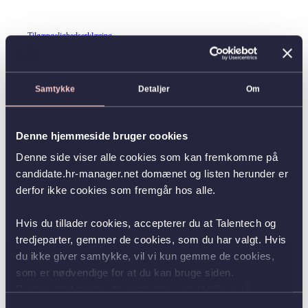
Tilgængelighedserklæring
Samtykke
Detaljer
Om
Denne hjemmeside bruger cookies
Denne side viser alle cookies som kan fremkomme på
candidate.hr-manager.net domænet og listen herunder er
derfor ikke cookies som fremgår hos alle.
Hvis du tillader cookies, accepterer du at Talentech og
tredjeparter, gemmer de cookies, som du har valgt. Hvis
du ikke giver samtykke, vil vi kun gemme de cookies,
som er nødvendige for at du kan bruge siden.
Du kan altid ændre dit samtykke ved at klikke på
knappen nederst i venstre hjørne.