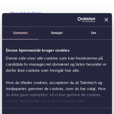
Tilgængelighedserklæring
Samtykke
Detaljer
Om
Denne hjemmeside bruger cookies
Denne side viser alle cookies som kan fremkomme på
candidate.hr-manager.net domænet og listen herunder er
derfor ikke cookies som fremgår hos alle.
Hvis du tillader cookies, accepterer du at Talentech og
tredjeparter, gemmer de cookies, som du har valgt. Hvis
du ikke giver samtykke, vil vi kun gemme de cookies,
som er nødvendige for at du kan bruge siden.
Du kan altid ændre dit samtykke ved at klikke på
knappen nederst i venstre hjørne.