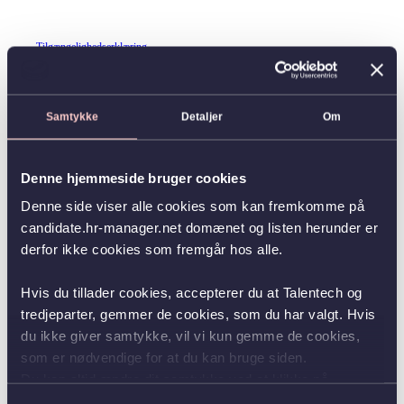
Tilgængelighedserklæring
Samtykke
Detaljer
Om
Denne hjemmeside bruger cookies
Denne side viser alle cookies som kan fremkomme på
candidate.hr-manager.net domænet og listen herunder er
derfor ikke cookies som fremgår hos alle.
Hvis du tillader cookies, accepterer du at Talentech og
tredjeparter, gemmer de cookies, som du har valgt. Hvis
du ikke giver samtykke, vil vi kun gemme de cookies,
som er nødvendige for at du kan bruge siden.
Du kan altid ændre dit samtykke ved at klikke på
knappen nederst i venstre hjørne.