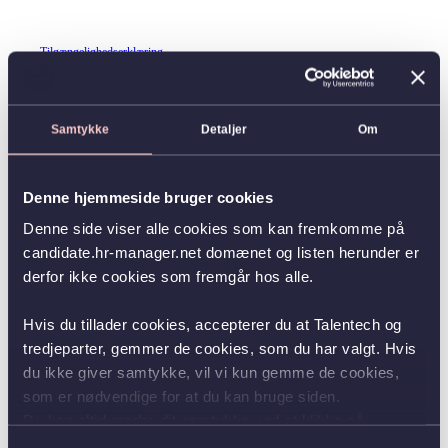
Tilgængelighedserklæring
Samtykke
Detaljer
Om
Denne hjemmeside bruger cookies
Denne side viser alle cookies som kan fremkomme på
candidate.hr-manager.net domænet og listen herunder er
derfor ikke cookies som fremgår hos alle.
Hvis du tillader cookies, accepterer du at Talentech og
tredjeparter, gemmer de cookies, som du har valgt. Hvis
du ikke giver samtykke, vil vi kun gemme de cookies,
som er nødvendige for at du kan bruge siden.
Du kan altid ændre dit samtykke ved at klikke på
knappen nederst i venstre hjørne.