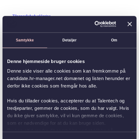
Tilgængelighedserklæring
Samtykke
Detaljer
Om
Denne hjemmeside bruger cookies
Denne side viser alle cookies som kan fremkomme på
candidate.hr-manager.net domænet og listen herunder er
derfor ikke cookies som fremgår hos alle.
Hvis du tillader cookies, accepterer du at Talentech og
tredjeparter, gemmer de cookies, som du har valgt. Hvis
du ikke giver samtykke, vil vi kun gemme de cookies,
som er nødvendige for at du kan bruge siden.
Du kan altid ændre dit samtykke ved at klikke på
knappen nederst i venstre hjørne.