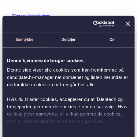
Tilgængelighedserklæring
Samtykke
Detaljer
Om
Denne hjemmeside bruger cookies
Denne side viser alle cookies som kan fremkomme på
candidate.hr-manager.net domænet og listen herunder er
derfor ikke cookies som fremgår hos alle.
Hvis du tillader cookies, accepterer du at Talentech og
tredjeparter, gemmer de cookies, som du har valgt. Hvis
du ikke giver samtykke, vil vi kun gemme de cookies,
som er nødvendige for at du kan bruge siden.
Du kan altid ændre dit samtykke ved at klikke på
knappen nederst i venstre hjørne.