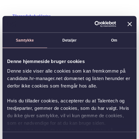
Tilgængelighedserklæring
Samtykke
Detaljer
Om
Denne hjemmeside bruger cookies
Denne side viser alle cookies som kan fremkomme på
candidate.hr-manager.net domænet og listen herunder er
derfor ikke cookies som fremgår hos alle.
Hvis du tillader cookies, accepterer du at Talentech og
tredjeparter, gemmer de cookies, som du har valgt. Hvis
du ikke giver samtykke, vil vi kun gemme de cookies,
som er nødvendige for at du kan bruge siden.
Du kan altid ændre dit samtykke ved at klikke på
knappen nederst i venstre hjørne.