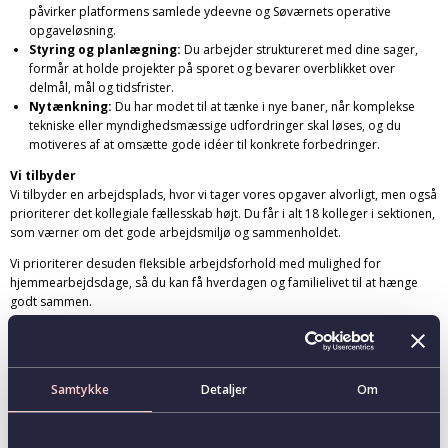
påvirker platformens samlede ydeevne og Søværnets operative
opgaveløsning.
Styring og planlægning:
Du arbejder struktureret med dine sager,
formår at holde projekter på sporet og bevarer overblikket over
delmål, mål og tidsfrister.
Nytænkning:
Du har modet til at tænke i nye baner, når komplekse
tekniske eller myndighedsmæssige udfordringer skal løses, og du
motiveres af at omsætte gode idéer til konkrete forbedringer.
Vi tilbyder
Vi tilbyder en arbejdsplads, hvor vi tager vores opgaver alvorligt, men også
prioriterer det kollegiale fællesskab højt. Du får i alt 18 kolleger i sektionen,
som værner om det gode arbejdsmiljø og sammenholdet.
Vi prioriterer desuden fleksible arbejdsforhold med mulighed for
hjemmearbejdsdage, så du kan få hverdagen og familielivet til at hænge
godt sammen.
Der er rig mulighed for faglig og personlige udvikling, og du vil få et godt
kendskab til sagsbehandling i Forsvarskommandoen.
Ansættelsesvilkår
Samtykke
Detaljer
Om
Du ansættes i henhold til den enhver tid gældende overenskomst.
Afhængigt af dine kvalifikationer og kompetencer, er der mulighed for