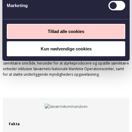
kopi af uddannelsesbevis. Vær opmærksom på at bilag skal tilføjes i PDF-
Marketing
format.
I Forsvarsministeriets organisation tror vi på, at mangfoldighed optimerer
opgaveløsningen. Derfor opfordrer vi alle interesserede uanset baggrund
til at søge stillingen.
Tillad alle cookies
Om Søværnskommandoen
Søværnskommandoen består af Kapacitetsdivisionen og
Operationsdivisionen samt en ledelsessektion.
Kun nødvendige cookies
Søværnskommandoen er ansvarlig for styrkeproduktion inden for det
sømilitære område, herunder for at styrkeproducere og opstille sømilitære
enheder inklusive Søværnets Nationale Maritime Operationscenter, samt
for at støtte underliggende myndigheders opgaveløsning.
Fakta