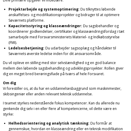
Dine primære opgaver vil indebære:
Projektarbejde og systemoptimering:
Du tilknyttes løbende
anskaffelses- og modifikationsprojekter og bidrager til at optimere
Søværnets platforme.
Kapacitetsstyring og klasseændringer:
Du sagsbehandler og
koordinerer godkendelser, certifikater og klasseændringsforslag i tæt
samarbejde med Forsvarsministeriets Materiel- og Indkøbsstyrelse
(FMI).
Ledelsesbetjening:
Du udarbejder sagsoplæg og håndakter til
Søværnets øverste ledelse inden for dit ansvarsområde.
Du vil opleve en stilling med stor selvstændighed og en god balance
mellem den løbende sagsbehandling og udviklingsprojekter. Rollen giver
dig en meget bred berøringsflade på tværs af hele Forsvaret.
Om dig
Vi forestiller os, at du har en uddannelsesbaggrund som maskinmester,
skibsingeniør eller anden relevant teknisk uddannelse.
I teamet styrkes nedenstående fokus kompetencer. Kan du allerede nu
genkende dig selv i en eller flere af kompetencerne, vil dette være en
styrke:
Helhedsorientering og analytisk tænkning:
Du formår at
gennemskue, hvordan en klasseændring eller en teknisk modifikation