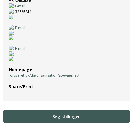
HR-konsulent
E-mail
32665811
E-mail
E-mail
Homepage
forsvaret.dk/da/organisation/soevaernet/
Share/Print