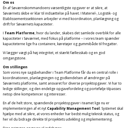
Om os
Én af Søværnskommandoens væsentligste opgaver er at sikre, at
Søværnets skibe er klar til indsættelse på havet. I Materiel-, Logistik- og
Etablissementssektionen arbejder vi med koordination, planlægning og
drift for Søværnets kapaciteter.
I
Team Platforme
, hvor du lander, skabes det samlede overblik for alle
kapaciteter i Søværnet, med fokus på platforme – i vores team spænder
kapaciteterne lige fra containere, køretøjer og gummibåde til fregatter.
Vi lægger vægt på høj integritet, et stærkt fællesskab og en god
omgangstone.
Om stillingen
Som vores nye sagsbehandler i Team Platforme får du en central rolle i
koordinationen, planlægningen og godkendelsen af ændringer på
Søværnets platforme, samt ansvaret for diverse projektopgaver. Vi har to
ledige stillinger, og den endelige opgavefordeling og portefølje tilpasses
netop dine kompetencer og interesser.
En af de helt store, spændende projektopgaver i teamet lige nu er
implementeringen af et nyt
Capability Management Tool
. Systemet skal
hjælpe med at sikre, at vores enheder har bedst mulig teknisk status, og
her vil du bidrage direkte til projektets udvikling og implementering.