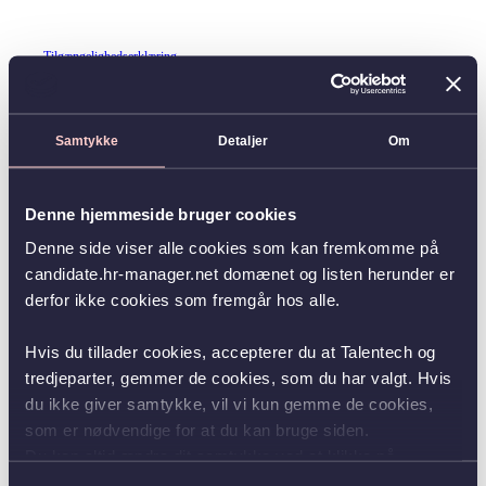
Tilgængelighedserklæring
Samtykke
Detaljer
Om
Denne hjemmeside bruger cookies
Denne side viser alle cookies som kan fremkomme på
candidate.hr-manager.net domænet og listen herunder er
derfor ikke cookies som fremgår hos alle.
Hvis du tillader cookies, accepterer du at Talentech og
tredjeparter, gemmer de cookies, som du har valgt. Hvis
du ikke giver samtykke, vil vi kun gemme de cookies,
som er nødvendige for at du kan bruge siden.
Du kan altid ændre dit samtykke ved at klikke på
knappen nederst i venstre hjørne.