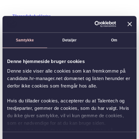
Tilgængelighedserklæring
Samtykke
Detaljer
Om
Denne hjemmeside bruger cookies
Denne side viser alle cookies som kan fremkomme på
candidate.hr-manager.net domænet og listen herunder er
derfor ikke cookies som fremgår hos alle.
Hvis du tillader cookies, accepterer du at Talentech og
tredjeparter, gemmer de cookies, som du har valgt. Hvis
du ikke giver samtykke, vil vi kun gemme de cookies,
som er nødvendige for at du kan bruge siden.
Du kan altid ændre dit samtykke ved at klikke på
knappen nederst i venstre hjørne.