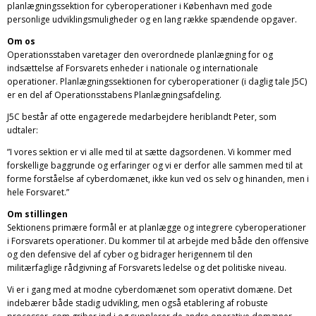
planlægningssektion for cyberoperationer i København med gode
personlige udviklingsmuligheder og en lang række spændende opgaver.
Om os
Operationsstaben varetager den overordnede planlægning for og
indsættelse af Forsvarets enheder i nationale og internationale
operationer. Planlægningssektionen for cyberoperationer (i daglig tale J5C)
er en del af Operationsstabens Planlægningsafdeling.
J5C består af otte engagerede medarbejdere heriblandt Peter, som
udtaler:
”I vores sektion er vi alle med til at sætte dagsordenen. Vi kommer med
forskellige baggrunde og erfaringer og vi er derfor alle sammen med til at
forme forståelse af cyberdomænet, ikke kun ved os selv og hinanden, men i
hele Forsvaret.”
Om stillingen
Sektionens primære formål er at planlægge og integrere cyberoperationer
i Forsvarets operationer. Du kommer til at arbejde med både den offensive
og den defensive del af cyber og bidrager herigennem til den
militærfaglige rådgivning af Forsvarets ledelse og det politiske niveau.
Vi er i gang med at modne cyberdomænet som operativt domæne. Det
indebærer både stadig udvikling, men også etablering af robuste