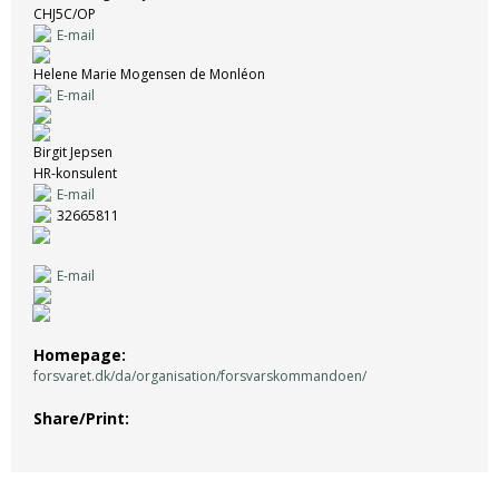
CHJ5C/OP
E-mail
Helene Marie Mogensen de Monléon
E-mail
Birgit Jepsen
HR-konsulent
E-mail
32665811
E-mail
Homepage
forsvaret.dk/da/organisation/forsvarskommandoen/
Share/Print