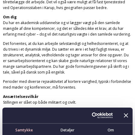
tilrettelægge dit arbejde. Det vil også være muligt at få fast tjenestested
ved Operationsstaben i Karup, hvis geografien passer bedre.
Om dig
Du har en akademisk uddannelse og vi lægger vægt på den samlede
mængde af dine kompetencer, og det er således ikke et krav, at du har
erfaring med cyber – dog vil det naturligvis vægte i den samlede vurdering.
Det forventes, at du kan arbejde selvstændigt og helhedsorienteret, og at
du trives i et dynamisk miljø. Du sætter en ære i et højt fagligt niveau, er
struktureret, analytisk, vedholdende og tager ansvar for dine opgaver. Du
er samarbejdsorienteret og kan skabe gode naturlige relationer til vores
mange samarbejdspartnere. Du har gode formuleringsevner på skrift og i
tale, såvel på dansk som på engelsk.
Perioder med diverse rejseaktivitet af kortere varighed, typisk i forbindelse
med møder og konferencer, må forventes.
Ansættelsesvilkår
Stillingen er slået op både militært og civilt.
Du ansættes i henhold til den til enhver tid gældende overenskomst mellem
Finansministeriet og en række akademikerorganisationer for akademikere i
staten (Akademikeroverenskomsten).
Samtykke
Detaljer
Om
Afhængigt af dine kvalifikationer og kompetencer, er der mulighed for