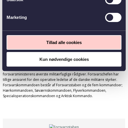
Vi vil bede dig om at søge stillingen via linket. Du har også mulighed for at
vedhæfte andre
Marketing
I Forsvarsministeriets organisation tror vi på, at mangfoldighed styrker
opgaveløsningen. Derfor opfordrer vi alle interesserede uanset baggrund
til at søge stillingen.
Om Forsvarskommandoen
Tillad alle cookies
Forsvarskommandoen er Danmarks og Rigsfællesskabets øverste militære
myndighed. Forsvarskommandoen løser opgaverne under mottoet ”Værd
at kæmpe for”, og vores primære ansvar er at udvikle, producere og
Kun nødvendige cookies
indsætte de militære kapaciteter og enheder i nationale og internationale
opgaver. Forsvarskommandoen ledes af forsvarschefen, der samtidig er
forsvarsministerens øverste militærfaglige rådgiver. Forsvarschefen har
tillige ansvaret for den operative ledelse af de danske militære styrker.
Forsvarskommandoen består af Forsvarsstaben og de fem kommandoer;
Hærkommandoen, Søværnskommandoen, Flyverkommandoen,
Specialoperationskommandoen og Arktisk Kommando.