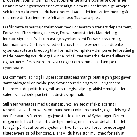
processer, som griber ind i og supplerer de andre operative domæner.
Denne modningsproces er et væsentligt element i det fremtidige arbejde i
sektionen og kræver, at du kan operere både i det innovative, men også i
det mere driftsorienterede felt af stabsofficersarbejdet.
Du får tætte samarbejdsrelationer med Forsvarsministeriets departement,
Forsvarets Efterretningstjeneste, Forsvarsministeriets Materiel- og
Indkøbsstyrelse såvel som øvrige styrelser samt Forsvarets værn og
kommandoer. Der bliver således behov for dine evner til at indtænke
cyberkapaciteten bredt og til at formidle kompleks viden på en letforståelig
måde. Samtidig skal du også kunne indgå i tæt samarbejde med allierede
og partnere i f.eks. Norden, NATO og EU om sammen at kæmpe i
cyberspace.
Du kommer til at indgå i Operationsstabens mange planlægningsopgaver
samt bidrage til en række projektorienterede opgaver. Herigennem
balancerer du politisk- og militærstrategisk vilje og taktiske muligheder,
således at cyberkapaciteten udnyttes optimalt.
Stillingen varetages med udgangspunkt i en geografisk placering i
København ved Forsvarskommandoen i Holmens Kanal 9, og til dels også
ved Forsvarets Efterretningstjenestes lokaliteter på Sydamager. Der er
nogen mulighed for at arbejde hjemmefra, men en stor del af arbejdet
foregår på klassificerede systemer, hvorfor du skal forvente udpræget
tilstedeværelse på kontoret. Ellers vil du have stor mulighed for selv at