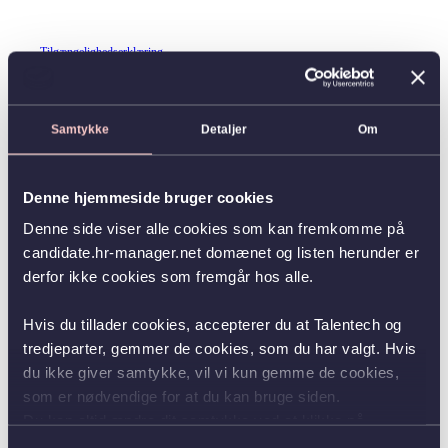
Tilgængelighedserklæring
Samtykke
Detaljer
Om
Denne hjemmeside bruger cookies
Denne side viser alle cookies som kan fremkomme på
candidate.hr-manager.net domænet og listen herunder er
derfor ikke cookies som fremgår hos alle.
Hvis du tillader cookies, accepterer du at Talentech og
tredjeparter, gemmer de cookies, som du har valgt. Hvis
du ikke giver samtykke, vil vi kun gemme de cookies,
som er nødvendige for at du kan bruge siden.
Du kan altid ændre dit samtykke ved at klikke på
knappen nederst i venstre hjørne.