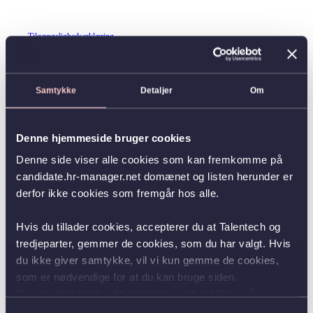
Tilgængelighedserklæring
Samtykke
Detaljer
Om
Denne hjemmeside bruger cookies
Denne side viser alle cookies som kan fremkomme på
candidate.hr-manager.net domænet og listen herunder er
derfor ikke cookies som fremgår hos alle.
Hvis du tillader cookies, accepterer du at Talentech og
tredjeparter, gemmer de cookies, som du har valgt. Hvis
du ikke giver samtykke, vil vi kun gemme de cookies,
som er nødvendige for at du kan bruge siden.
Du kan altid ændre dit samtykke ved at klikke på
knappen nederst i venstre hjørne.