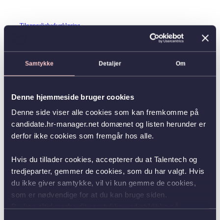
Tilgængelighedserklæring
Samtykke
Detaljer
Om
Denne hjemmeside bruger cookies
Denne side viser alle cookies som kan fremkomme på
candidate.hr-manager.net domænet og listen herunder er
derfor ikke cookies som fremgår hos alle.
Hvis du tillader cookies, accepterer du at Talentech og
tredjeparter, gemmer de cookies, som du har valgt. Hvis
du ikke giver samtykke, vil vi kun gemme de cookies,
som er nødvendige for at du kan bruge siden.
Du kan altid ændre dit samtykke ved at klikke på
knappen nederst i venstre hjørne.