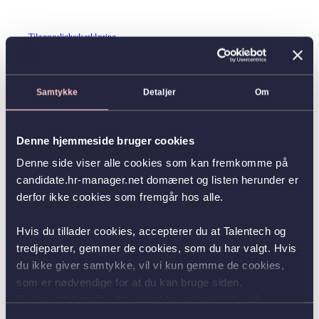
Tilgængelighedserklæring
Samtykke
Detaljer
Om
Denne hjemmeside bruger cookies
Denne side viser alle cookies som kan fremkomme på
candidate.hr-manager.net domænet og listen herunder er
derfor ikke cookies som fremgår hos alle.
Hvis du tillader cookies, accepterer du at Talentech og
tredjeparter, gemmer de cookies, som du har valgt. Hvis
du ikke giver samtykke, vil vi kun gemme de cookies,
som er nødvendige for at du kan bruge siden.
Du kan altid ændre dit samtykke ved at klikke på
knappen nederst i venstre hjørne.