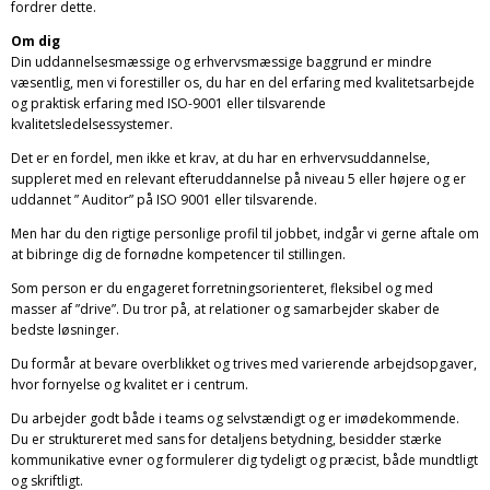
fordrer dette.
Om dig
Din uddannelsesmæssige og erhvervsmæssige baggrund er mindre
væsentlig, men vi forestiller os, du har en del erfaring med kvalitetsarbejde
og praktisk erfaring med ISO-9001 eller tilsvarende
kvalitetsledelsessystemer.
Det er en fordel, men ikke et krav, at du har en erhvervsuddannelse,
suppleret med en relevant efteruddannelse på niveau 5 eller højere og er
uddannet ” Auditor” på ISO 9001 eller tilsvarende.
Men har du den rigtige personlige profil til jobbet, indgår vi gerne aftale om
at bibringe dig de fornødne kompetencer til stillingen.
Som person er du engageret forretningsorienteret, fleksibel og med
masser af ”drive”. Du tror på, at relationer og samarbejder skaber de
bedste løsninger.
Du formår at bevare overblikket og trives med varierende arbejdsopgaver,
hvor fornyelse og kvalitet er i centrum.
Du arbejder godt både i teams og selvstændigt og er imødekommende.
Du er struktureret med sans for detaljens betydning, besidder stærke
kommunikative evner og formulerer dig tydeligt og præcist, både mundtligt
og skriftligt.