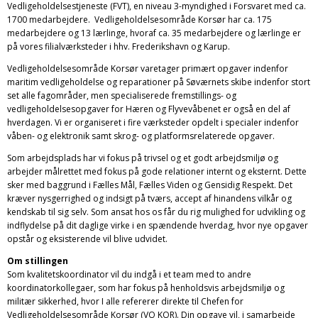
Vedligeholdelsestjeneste (FVT), en niveau 3-myndighed i Forsvaret med ca.
1700 medarbejdere. Vedligeholdelsesområde Korsør har ca. 175
medarbejdere og 13 lærlinge, hvoraf ca. 35 medarbejdere og lærlinge er
på vores filialværksteder i hhv. Frederikshavn og Karup.
Vedligeholdelsesområde Korsør varetager primært opgaver indenfor
maritim vedligeholdelse og reparationer på Søværnets skibe indenfor stort
set alle fagområder, men specialiserede fremstillings- og
vedligeholdelsesopgaver for Hæren og Flyvevåbenet er også en del af
hverdagen. Vi er organiseret i fire værksteder opdelt i specialer indenfor
våben- og elektronik samt skrog- og platformsrelaterede opgaver.
Som arbejdsplads har vi fokus på trivsel og et godt arbejdsmiljø og
arbejder målrettet med fokus på gode relationer internt og eksternt. Dette
sker med baggrund i Fælles Mål, Fælles Viden og Gensidig Respekt. Det
kræver nysgerrighed og indsigt på tværs, accept af hinandens vilkår og
kendskab til sig selv. Som ansat hos os får du rig mulighed for udvikling og
indflydelse på dit daglige virke i en spændende hverdag, hvor nye opgaver
opstår og eksisterende vil blive udvidet.
Om stillingen
Som kvalitetskoordinator vil du indgå i et team med to andre
koordinatorkollegaer, som har fokus på henholdsvis arbejdsmiljø og
militær sikkerhed, hvor I alle refererer direkte til Chefen for
Vedligeholdelsesområde Korsør (VO KOR). Din opgave vil, i samarbejde