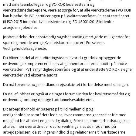
med dine teamkollegaer og VO KOR ledelsesteam og
værkstedsmedarbejdere, være at sørge for, at alle værkstederne i VO KOR
kan bibeholde ISO certificeringen på kvalitetsområdet. Pt. er vi certificeret
til ISO:2015 indenfor kvalitetsledelse og ISO 45001:2018 indenfor
arbejdsmiljøledelse.
Jobbet indeholder selvstændig sagsbehandling med gode muligheder for
sparring med de øvrige Kvalitetskoordinatorer i Forsvarets
Vedligeholdelsestjeneste.
Du bliver en del af et auditeringsteam, hvor du gradvist opbygger de
nødvendige kompetencer til selv at gennemføre interne audits på andre
værksteder i FVT's myndighedsområde og til at understøtte VO KOR's egne
værksteder ved eksterne audits.
Du må forvente nogen indlands rejseaktivitet i forbindelse med stillingen.
En del af jobbet er også at deltage i forums inden for kvalitetsområdet og i
nødvendigt omfang deltage i uddannelsesaktiviteter.
Dit arbejdsforhold er baseret på tillid mellem dig og
vedligeholdelsesområdets ledelse, hvor rammerne generelt er frie med
mulighed for aftaler i en gensidig dialog. Enkelte hjemmearbejdsdage kan
aftales, men overordnet er det forventningen, at du møder ind på
arbejdspladsen, da stillingens indhold og relationerne til værkstederne