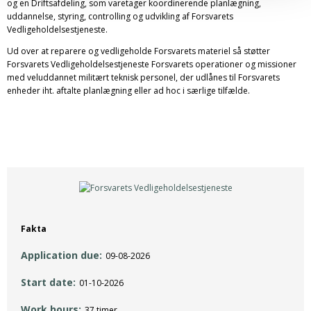
og en Driftsafdeling, som varetager koordinerende planlægning,
uddannelse, styring, controlling og udvikling af Forsvarets
Vedligeholdelsestjeneste.
Ud over at reparere og vedligeholde Forsvarets materiel så støtter
Forsvarets Vedligeholdelsestjeneste Forsvarets operationer og missioner
med veluddannet militært teknisk personel, der udlånes til Forsvarets
enheder iht. aftalte planlægning eller ad hoc i særlige tilfælde.
Fakta
Application due
09-08-2026
Start date
01-10-2026
Work hours
37 timer