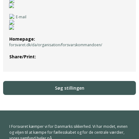
E-mail
Homepage
forsvaret.dk/da/organisation/forsvarskommandoen/
Share/Print
I Forsvaret kæmper vi for Danmarks sikkerhed. Vi har modet, evnen
og viljen til at kæmpe for fællesskabet og for de centrale værdier,
vores samfund hviler på.